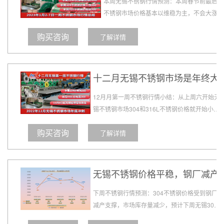
本周无锡不锈钢行情预测：本周春节前最后一
不锈钢市场价格基本以维稳为主，不会大涨大
基本不锈钢上下游都陆续放假，成交更加会停
购买咨询
了解详情
以年终总结和年终年夜饭为主，归心似箭，春
囤货早放假的种种迹象可以看出大家对年后的
较大希望。...
十二月无锡不锈钢市场是年终大
12月月第一周不锈钢行情小结：从上周六开始无
锡不锈钢市场304和316L不锈钢价格就开始小幅
上涨100左右，接下来昨天和今天连续两天不锈
购买咨询
了解详情
钢价格继续小幅上调，本周无锡不锈钢价格稳中
上涨，主要原因钢厂减产，部分货源紧缺，加上
成本居高不下，不锈钢价格得到一定的支...
无锡不锈钢价格平稳，钢厂减产
下周不锈钢行情预测：304不锈钢价格受到钢厂
减产支撑，市场库存量减少，预计下周无锡304
不锈钢价格稳中会有一两百的小幅上调，316L