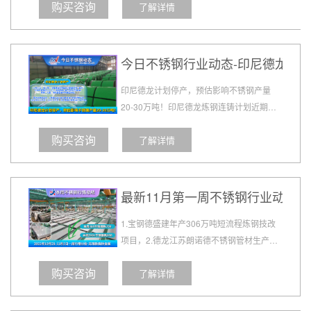
购买咨询
了解详情
价格平稳为主，201不锈钢受库存压力会继续小
幅下调促成交为主的趋势运行....
今日不锈钢行业动态-印尼德龙计
印尼德龙计划停产，预估影响不锈钢产量
20-30万吨！印尼德龙炼钢连铸计划近期停
产检修，检修时长或达2-3个月，将影响20-
购买咨询
了解详情
30万吨方坯回国量。而另一方面，镍铁回国
量将有相应增加。...
最新11月第一周不锈钢行业动态
1.宝钢德盛建年产306万吨短流程炼钢技改
项目，2.德龙江苏朗诺德不锈钢管材生产线
项目抢工期赶进度，确保11月底试生产，3.
购买咨询
了解详情
太钢不锈中厚板智能化升级改造项目2号加
热炉成功点火...