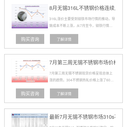
化能力的时刻到了。盘面虽然量...
8月无锡316L不锈钢价格连续上涨
316L涨价主要受到钼铁市场行情的推动，导
致成本不断上涨，从7月至今，钼铁行情一
直保持稳健趋势，价格只涨不跌，进入8月
购买咨询
了解详情
后涨价频率有所加快，目前钼铁价格进入四
连涨，累计涨幅15000元/60基吨，今日冲破
28万关口，至281000元/60基吨。 ...
7月第三周无锡不锈钢市场价格全
7月第三周无锡不锈钢现货价格呈现总体上
涨的趋势。304不锈钢热轧价格上涨了600
元左右，304不锈钢冷轧价格上涨了300元
购买咨询
了解详情
左右，316L不锈钢热轧价格上涨了550元左
右，201不锈钢价格上涨了200元左右。相
比之下，310s不锈钢价格保持平稳，而
309s不...
最新7月无锡不锈钢市场310s不锈