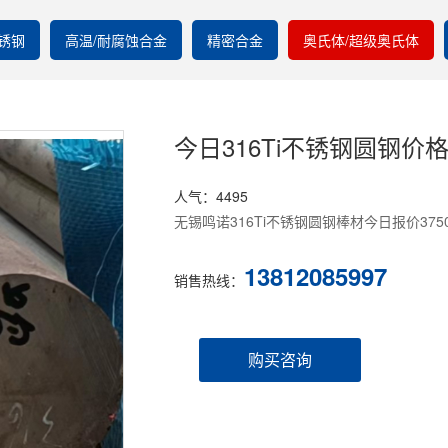
锈钢
高温/耐腐蚀合金
精密合金
奥氏体/超级奥氏体
今日316Ti不锈钢圆钢价
人气：4495
无锡鸣诺316Ti不锈钢圆钢棒材今日报价37
13812085997
销售热线：
购买咨询