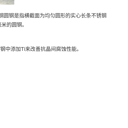
锈钢圆钢是指横截面为均匀圆形的实心长条不锈钢
毫米的圆钢。
US316钢中添加Ti来改善抗晶间腐蚀性能。