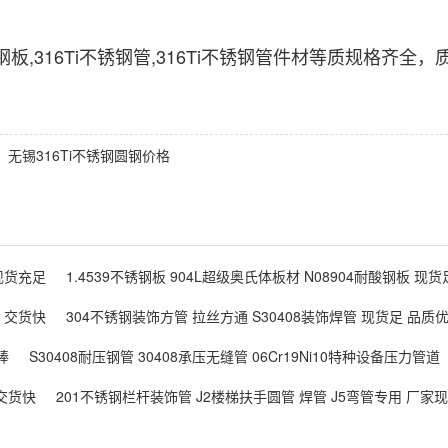
钢板,316Ti不锈钢管,316Ti不锈钢管件材等质规格
钢，无锡316Ti不锈钢圆钢价格
家现货充足
1.4539不锈钢板 904L超级奥氏体板材 N08904耐酸钢板 现
足 交货快
304不锈钢装饰方管 拉丝方通 S30408装饰焊管 现货足 品质
棒
S30408耐压钢管 30408承压无缝管 06Cr19Ni10特种设备压力管道
 交货快
201不锈钢栏杆装饰管 J2楼梯扶手圆管 焊管 J5弯管专用 厂家