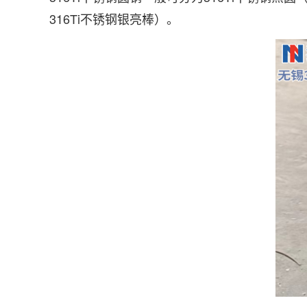
316Ti不锈钢银亮棒）。