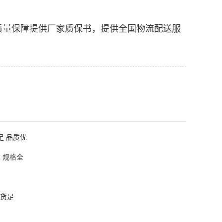
齐全，质量保障提供厂家质保书，提供全国物流配送服
货足 品质优
优 规格全
现货足