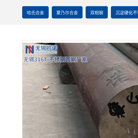
哈氏合金
蒙乃尔合金
双相钢
沉淀硬化不