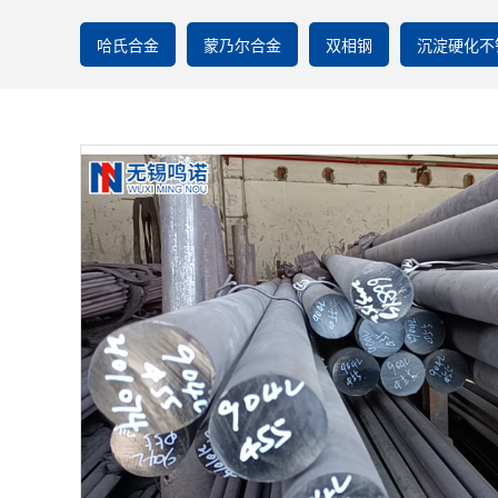
哈氏合金
蒙乃尔合金
双相钢
沉淀硬化不