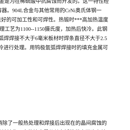
合金是为在稀硫酸中抗腐蚀而开发的。这一特性经
。904L合金与其他常用的CrNi奥氏体钢一
好的可加工性和可焊性。热锻时***高加热温度
理工艺为1100--1150摄氏度，加热后快冷。此钢
焊焊接不大于6毫米板材时焊条直径不大于2.5
热后快冷进行处理。用钨极氩弧焊焊接时的填充金属可
样消除了一般热处理和焊接后出现在的晶间腐蚀的