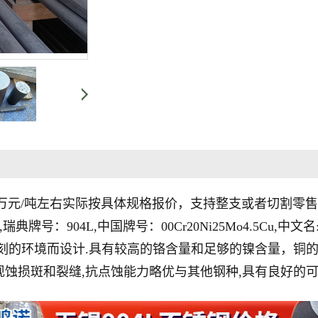
8.3万元/吨左右实际按具体规格报价，支持整支或者切割零
04,瑞典牌号：904L,中国牌号：00Cr20Ni25Mo4.5C
苛刻的环境而设计.具有较高的铬含量和足够的镍含量，铜
现蚀损斑和裂缝,抗点蚀能力略优与其他钢种,具有良好的