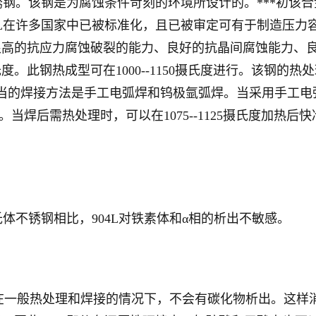
不锈钢。该钢是为腐蚀条件苛刻的环境所设计的。***初该
L在许多国家中已被标准化，且已被审定可有于制造压力容器
高的抗应力腐蚀破裂的能力、良好的抗晶间腐蚀能力、良
氏度。此钢热成型可在1000--1150摄氏度进行。该钢的热处
当的焊接方法是手工电弧焊和钨极氩弧焊。当采用手工电弧
。当焊后需热处理时，可以在1075--1125摄氏度加
氏体不锈钢相比，904L对铁素体和α相的析出不敏感。
，因此在一般热处理和焊接的情况下，不会有碳化物析出。这