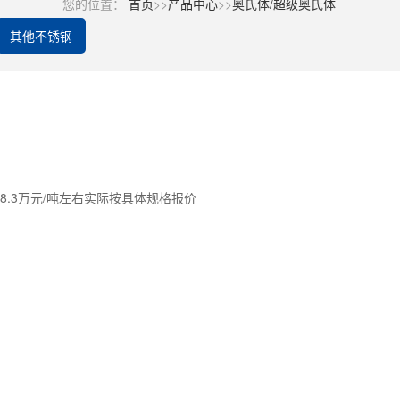
您的位置：
首页
>>
产品中心
>>
奥氏体/超级奥氏体
其他不锈钢
格8.3万元/吨左右实际按具体规格报价