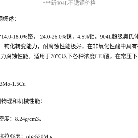
***新904L不锈钢价格
锈钢概述：
含14.0-18.0%铬， 24.0-26.0%镍，4.5%钼。9
化—钝化转变能力，耐腐蚀性能极好，在非氧化性酸中具
力腐蚀性能。适用于70℃以下各种浓度LIU酸，在常压
3Mo-1.5Cu
不锈钢物理和机械性能：
度：8.24g/cm3。
抗拉强度：σb≥520Mpa