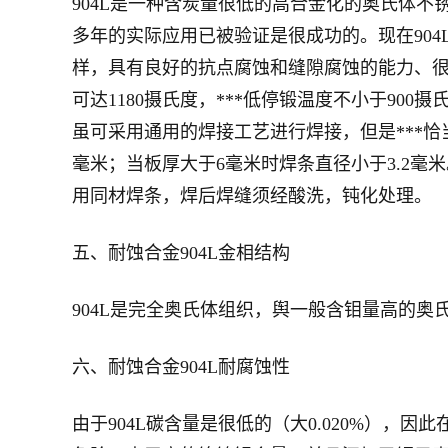
904L是一种含炭量很低的高合金化的奥氏体
多年的实际应用已被验证是很成功的。现在904
样，具有良好的抗点腐蚀和缝隙腐蚀的能力、很
可达1180摄氏度，***低停锻温度不小于900摄
虽可采用通用的焊接工艺进行焊接，但是***恰
毫米；当板厚大于6毫米时焊条直径小于3.2毫米
用同材焊条，焊后焊缝须经酸洗，钝化处理。
五、耐蚀合金904L金相结构
904L是完全奥氏体组织，舆一般含钼量高的奥
六、耐蚀合金904L耐腐蚀性
由于904L碳含量是很低的（大0.020%）